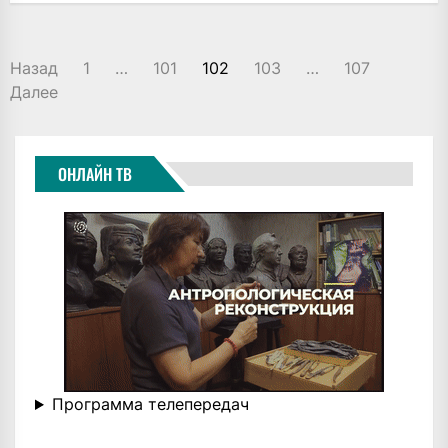
ПАГИНАЦИЯ
Назад
1
…
101
102
103
…
107
ЗАПИСЕЙ
Далее
ОНЛАЙН ТВ
Программа телепередач