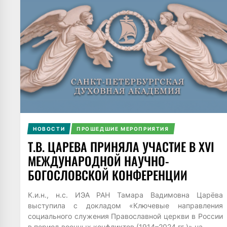
НОВОСТИ
ПРОШЕДШИЕ МЕРОПРИЯТИЯ
Т.В. ЦАРЕВА ПРИНЯЛА УЧАСТИЕ В ХVI
МЕЖДУНАРОДНОЙ НАУЧНО-
БОГОСЛОВСКОЙ КОНФЕРЕНЦИИ
К.и.н., н.с. ИЭА РАН Тамара Вадимовна Царёва
выступила с докладом «Ключевые направления
социального служения Православной церкви в России
в период военных конфликтов (1914–2024 гг.)» на...