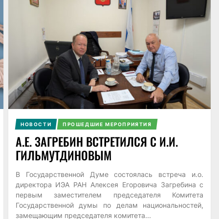
НОВОСТИ
ПРОШЕДШИЕ МЕРОПРИЯТИЯ
А.Е. ЗАГРЕБИН ВСТРЕТИЛСЯ С И.И.
ГИЛЬМУТДИНОВЫМ
В Государственной Думе состоялась встреча и.о.
директора ИЭА РАН Алексея Егоровича Загребина с
первым заместителем председателя Комитета
Государственной думы по делам национальностей,
замещающим председателя комитета...