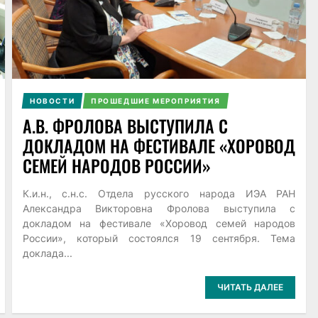
НОВОСТИ
ПРОШЕДШИЕ МЕРОПРИЯТИЯ
А.В. ФРОЛОВА ВЫСТУПИЛА С
ДОКЛАДОМ НА ФЕСТИВАЛЕ «ХОРОВОД
СЕМЕЙ НАРОДОВ РОССИИ»
К.и.н., с.н.с. Отдела русского народа ИЭА РАН
Александра Викторовна Фролова выступила с
докладом на фестивале «Хоровод семей народов
России», который состоялся 19 сентября. Тема
доклада...
ЧИТАТЬ ДАЛЕЕ