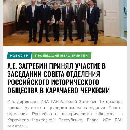
НОВОСТИ
ПРОШЕДШИЕ МЕРОПРИЯТИЯ
А.Е. ЗАГРЕБИН ПРИНЯЛ УЧАСТИЕ В
ЗАСЕДАНИИ СОВЕТА ОТДЕЛЕНИЯ
РОССИЙСКОГО ИСТОРИЧЕСКОГО
ОБЩЕСТВА В КАРАЧАЕВО-ЧЕРКЕСИИ
И.о. директора ИЭА РАН Алексей Загребин 10 декабря
принял участие в учредительном заседании Совета
отделения Российского исторического общества в
Карачаево-Черкесской Республике. Глава ИЭА РАН
отметил,...