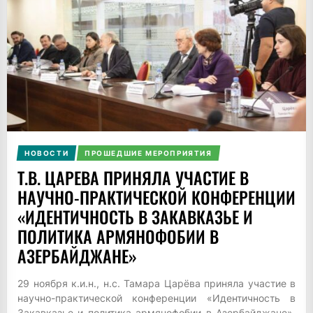
НОВОСТИ
ПРОШЕДШИЕ МЕРОПРИЯТИЯ
Т.В. ЦАРЕВА ПРИНЯЛА УЧАСТИЕ В
НАУЧНО-ПРАКТИЧЕСКОЙ КОНФЕРЕНЦИИ
«ИДЕНТИЧНОСТЬ В ЗАКАВКАЗЬЕ И
ПОЛИТИКА АРМЯНОФОБИИ В
АЗЕРБАЙДЖАНЕ»
29 ноября к.и.н., н.с. Тамара Царёва приняла участие в
научно-практической конференции «Идентичность в
Закавказье и политика армянофобии в Азербайджане».