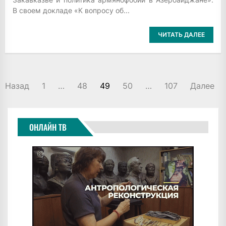
В своем докладе «К вопросу об...
ЧИТАТЬ ДАЛЕЕ
ПАГИНАЦИЯ
Назад
1
…
48
49
50
…
107
Далее
ЗАПИСЕЙ
ОНЛАЙН ТВ