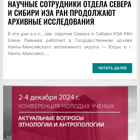
НАУЧНЫЕ СОТРУДНИКИ ОТДЕЛА СЕВЕРА
И СИБИРИ ИЭА РАН ПРОДОЛЖАЮТ
АРХИВНЫЕ ИССЛЕДОВАНИЯ
В эти дни в.н.с., зав. отделом Севера и Сибири ИЭА РАН
Елена Пивнева работает в Государственном архиве
Ханты-Мансийского автономного округа — Югры в г.
Ханты-Мансийск....
ЧИТАТЬ ДАЛЕЕ