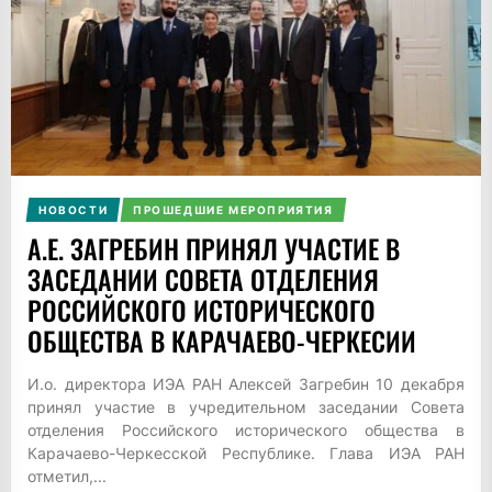
НОВОСТИ
ПРОШЕДШИЕ МЕРОПРИЯТИЯ
А.Е. ЗАГРЕБИН ПРИНЯЛ УЧАСТИЕ В
ЗАСЕДАНИИ СОВЕТА ОТДЕЛЕНИЯ
РОССИЙСКОГО ИСТОРИЧЕСКОГО
ОБЩЕСТВА В КАРАЧАЕВО-ЧЕРКЕСИИ
И.о. директора ИЭА РАН Алексей Загребин 10 декабря
принял участие в учредительном заседании Совета
отделения Российского исторического общества в
Карачаево-Черкесской Республике. Глава ИЭА РАН
отметил,...