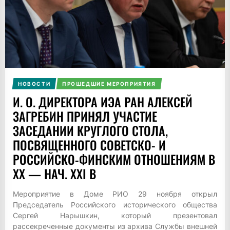
НОВОСТИ
ПРОШЕДШИЕ МЕРОПРИЯТИЯ
И. О. ДИРЕКТОРА ИЭА РАН АЛЕКСЕЙ
ЗАГРЕБИН ПРИНЯЛ УЧАСТИЕ
ЗАСЕДАНИИ КРУГЛОГО СТОЛА,
ПОСВЯЩЕННОГО СОВЕТСКО- И
РОССИЙСКО-ФИНСКИМ ОТНОШЕНИЯМ В
XX — НАЧ. XXI В
Мероприятие в Доме РИО 29 ноября открыл
Председатель Российского исторического общества
Сергей Нарышкин, который презентовал
рассекреченные документы из архива Службы внешней