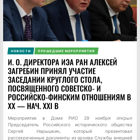
НОВОСТИ
ПРОШЕДШИЕ МЕРОПРИЯТИЯ
И. О. ДИРЕКТОРА ИЭА РАН АЛЕКСЕЙ
ЗАГРЕБИН ПРИНЯЛ УЧАСТИЕ
ЗАСЕДАНИИ КРУГЛОГО СТОЛА,
ПОСВЯЩЕННОГО СОВЕТСКО- И
РОССИЙСКО-ФИНСКИМ ОТНОШЕНИЯМ В
XX — НАЧ. XXI В
Мероприятие в Доме РИО 29 ноября открыл
Председатель Российского исторического общества
Сергей Нарышкин, который презентовал
рассекреченные документы из архива Службы внешней