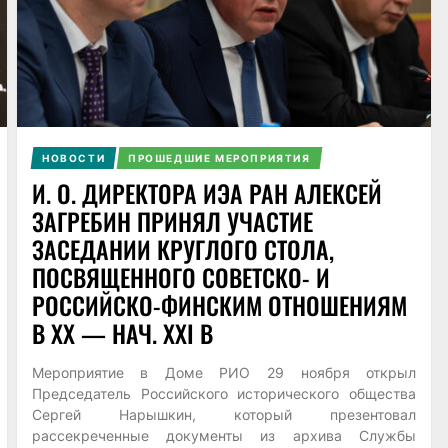
НОВОСТИ
ПРОШЕДШИЕ МЕРОПРИЯТИЯ
И. О. ДИРЕКТОРА ИЭА РАН АЛЕКСЕЙ
ЗАГРЕБИН ПРИНЯЛ УЧАСТИЕ
ЗАСЕДАНИИ КРУГЛОГО СТОЛА,
ПОСВЯЩЕННОГО СОВЕТСКО- И
РОССИЙСКО-ФИНСКИМ ОТНОШЕНИЯМ
В XX — НАЧ. XXI В
Мероприятие в Доме РИО 29 ноября открыл
Председатель Российского исторического общества
Сергей Нарышкин, который презентовал
рассекреченные документы из архива Службы