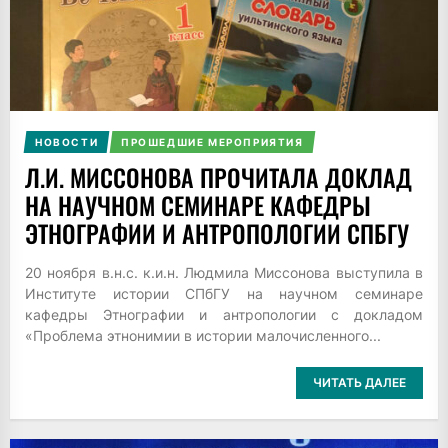
НОВОСТИ
ПРОШЕДШИЕ МЕРОПРИЯТИЯ
Л.И. МИССОНОВА ПРОЧИТАЛА ДОКЛАД
НА НАУЧНОМ СЕМИНАРЕ КАФЕДРЫ
ЭТНОГРАФИИ И АНТРОПОЛОГИИ СПБГУ
20 ноября в.н.с. к.и.н. Людмила Миссонова выступила в
Институте истории СПбГУ на научном семинаре
кафедры Этнографии и антропологии с докладом
«Проблема этнонимии в истории малочисленного...
ЧИТАТЬ ДАЛЕЕ