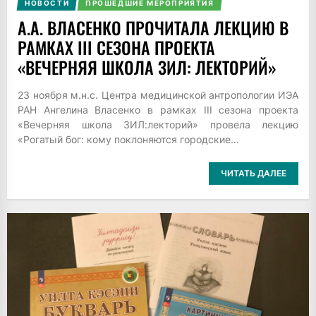
НОВОСТИ
ПРОШЕДШИЕ МЕРОПРИЯТИЯ
А.А. ВЛАСЕНКО ПРОЧИТАЛА ЛЕКЦИЮ В
РАМКАХ III СЕЗОНА ПРОЕКТА
«ВЕЧЕРНЯЯ ШКОЛА ЗИЛ: ЛЕКТОРИЙ»
23 ноября м.н.с. Центра медицинской антропологии ИЭА
РАН Ангелина Власенко в рамках III сезона проекта
«Вечерняя школа ЗИЛ:лекторий» провела лекцию
«Рогатый бог: кому поклоняются городские...
ЧИТАТЬ ДАЛЕЕ