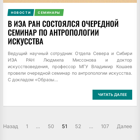
НОВОСТИ
СЕМИНАРЫ
В ИЭА РАН СОСТОЯЛСЯ ОЧЕРЕДНОЙ
СЕМИНАР ПО АНТРОПОЛОГИИ
ИСКУССТВА
Ведущий научный сотрудник Отдела Севера и Сибири
ИЭА РАН Людмила Миссонова и доктор
искусствоведения, профессор МГУ Владимир Кошаев
провели очередной семинар по антропологии искусства.
С докладом «Образы...
ЧИТАТЬ ДАЛЕЕ
ПАГИНАЦИЯ
Назад
1
…
50
51
52
…
107
Далее
ЗАПИСЕЙ