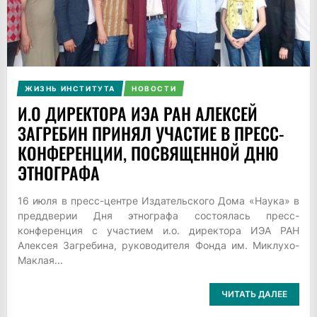
ЖИЗНЬ ИНСТИТУТА
НОВОСТИ
И.О ДИРЕКТОРА ИЭА РАН АЛЕКСЕЙ
ЗАГРЕБИН ПРИНЯЛ УЧАСТИЕ В ПРЕСС-
КОНФЕРЕНЦИИ, ПОСВЯЩЕННОЙ ДНЮ
ЭТНОГРАФА
16 июля в пресс-центре Издательского Дома «Наука» в
преддверии Дня этнографа состоялась пресс-
конференция с участием и.о. директора ИЭА РАН
Алексея Загребина, руководителя Фонда им. Миклухо-
Маклая...
ЧИТАТЬ ДАЛЕЕ