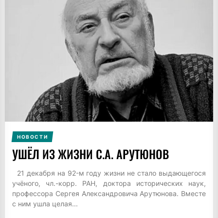
НОВОСТИ
УШЁЛ ИЗ ЖИЗНИ С.А. АРУТЮНОВ
21 декабря на 92-м году жизни не стало выдающегося
учёного, чл.-корр. РАН, доктора исторических наук,
профессора Сергея Александровича Арутюнова. Вместе
с ним ушла целая...