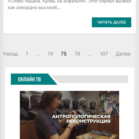
«Слово пацана. Кровь на асфальте». Этот сериал вызвал
как рекордно высокий...
ЧИТАТЬ ДАЛЕЕ
ПАГИНАЦИЯ
Назад
1
…
74
75
76
…
107
Далее
ЗАПИСЕЙ
ОНЛАЙН ТВ