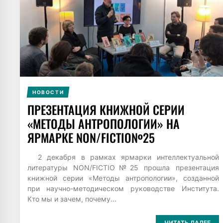
НОВОСТИ
ПРЕЗЕНТАЦИЯ КНИЖНОЙ СЕРИИ
«МЕТОДЫ АНТРОПОЛОГИИ» НА
ЯРМАРКЕ NON/FICTIO№25
2 декабря в рамках ярмарки интеллектуальной
литературы NON/FICTIO№25 прошла презентация
книжной серии «Методы антропологии», созданной
при научно-методическом руководстве Института.
Кто мы и зачем, почему...
ЧИТАТЬ ДАЛЕЕ