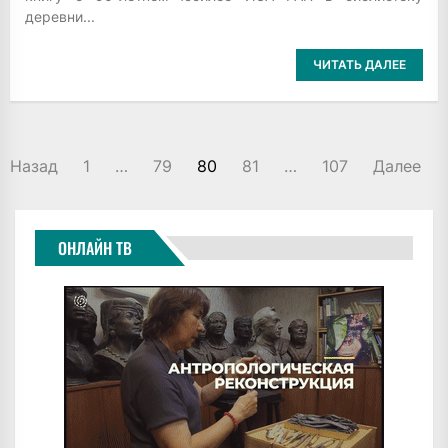
деревни...
ЧИТАТЬ ДАЛЕЕ
ПАГИНАЦИЯ
Назад
1
…
79
80
81
…
107
Далее
ЗАПИСЕЙ
ОНЛАЙН ТВ