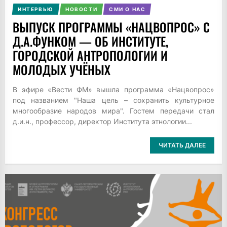
ИНТЕРВЬЮ
НОВОСТИ
СМИ О НАС
ВЫПУСК ПРОГРАММЫ «НАЦВОПРОС» С
Д.А.ФУНКОМ — ОБ ИНСТИТУТЕ,
ГОРОДСКОЙ АНТРОПОЛОГИИ И
МОЛОДЫХ УЧЁНЫХ
В эфире «Вести ФМ» вышла программа «Нацвопрос»
под названием "Наша цель – сохранить культурное
многообразие народов мира". Гостем передачи стал
д.и.н., профессор, директор Института этнологии...
ЧИТАТЬ ДАЛЕЕ