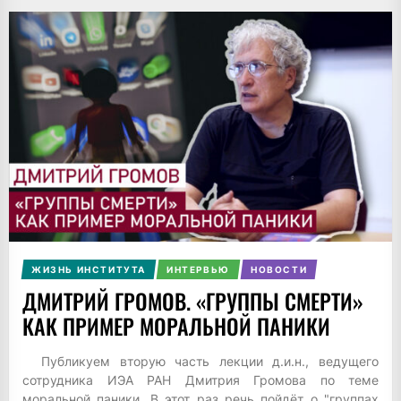
ЖИЗНЬ ИНСТИТУТА
ИНТЕРВЬЮ
НОВОСТИ
ДМИТРИЙ ГРОМОВ. «ГРУППЫ СМЕРТИ»
КАК ПРИМЕР МОРАЛЬНОЙ ПАНИКИ
Публикуем вторую часть лекции д.и.н., ведущего
сотрудника ИЭА РАН Дмитрия Громова по теме
моральной паники. В этот раз речь пойдёт о "группах