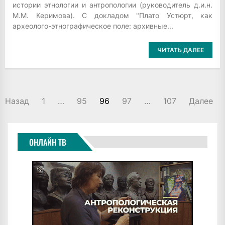
истории этнологии и антропологии (руководитель д.и.н.
М.М. Керимова). С докладом "Плато Устюрт, как
археолого-этнографическое поле: архивные...
ЧИТАТЬ ДАЛЕЕ
ПАГИНАЦИЯ
Назад
1
…
95
96
97
…
107
Далее
ЗАПИСЕЙ
ОНЛАЙН ТВ