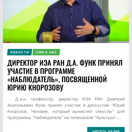
НОВОСТИ
СМИ О НАС
ДИРЕКТОР ИЭА РАН Д.А. ФУНК ПРИНЯЛ
УЧАСТИЕ В ПРОГРАММЕ
«НАБЛЮДАТЕЛЬ», ПОСВЯЩЕННОЙ
ЮРИЮ КНОРОЗОВУ
Д.и.н, профессор, директор ИЭА РАН Дмитрий
Анатольевич Функ принял участие в дискуссии "Юрий
Кнорозов. Человек, который вычислял смыслы" для
программы "Наблюдатель" на телеканале "Культура"....
ЧИТАТЬ ДАЛЕЕ