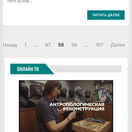
пяти вузов...
ЧИТАТЬ ДАЛЕЕ
ПАГИНАЦИЯ
Назад
1
…
97
98
99
…
107
Далее
ЗАПИСЕЙ
ОНЛАЙН ТВ