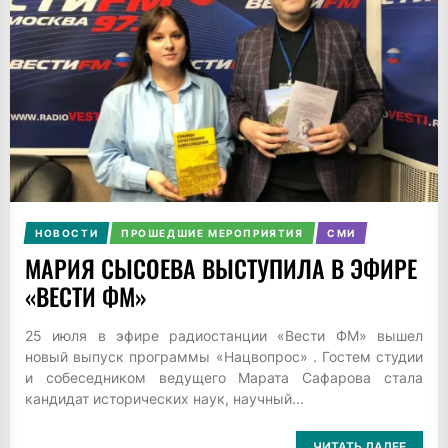
НОВОСТИ
ПРОШЕДШИЕ МЕРОПРИЯТИЯ
СМИ
МАРИЯ СЫСОЕВА ВЫСТУПИЛА В ЭФИРЕ
«ВЕСТИ ФМ»
25 июля в эфире радиостанции «Вести ФМ» вышел
новый выпуск программы «Нацвопрос» . Гостем студии
и собеседником ведущего Марата Сафарова стала
кандидат исторических наук, научный...
ЧИТАТЬ ДАЛЕЕ