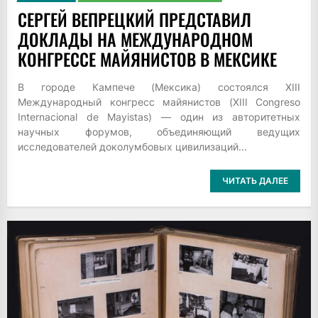
СЕРГЕЙ ВЕПРЕЦКИЙ ПРЕДСТАВИЛ
ДОКЛАДЫ НА МЕЖДУНАРОДНОМ
КОНГРЕССЕ МАЙЯНИСТОВ В МЕКСИКЕ
В городе Кампече (Мексика) состоялся XIII
Международный конгресс майянистов (XIII Congreso
Internacional de Mayistas) — один из авторитетных
научных форумов, объединяющий ведущих
исследователей доколумбовых цивилизаций...
ЧИТАТЬ ДАЛЕЕ