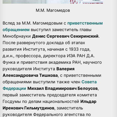
М.М. Магомедов
Вслед за М.М. Магомедовым с
приветственным
обращением
выступил заместитель главы
Минобрнауки
Денис Сергеевич Секиринский
.
После развернутого доклада об этапах
развития Института, начиная с 1933 года,
д.и.н., профессора, директора ИЭА РАН Д.А.
Функа и приветствия академика РАН, научного
руководителя Института
Валерия
Александровича Тишкова
, с приветственными
обращениями выступили также член
Совета
Федерации
Михаил Владимирович Белоусов
,
первый заместитель председателя комитета
Госдумы по делам национальностей
Ильдар
Ирекович Гильмутдинов
, заместитель
руководителя Федерального агентства по