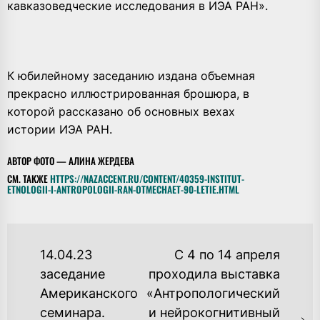
кавказоведческие исследования в ИЭА РАН».
К юбилейному заседанию издана объемная
прекрасно иллюстрированная брошюра, в
которой рассказано об основных вехах
истории ИЭА РАН.
АВТОР ФОТО — АЛИНА ЖЕРДЕВА
СМ. ТАКЖЕ
HTTPS://NAZACCENT.RU/CONTENT/40359-INSTITUT-
ETNOLOGII-I-ANTROPOLOGII-RAN-OTMECHAET-90-LETIE.HTML
НАВИГАЦИЯ
14.04.23
С 4 по 14 апреля
ПО
заседание
проходила выставка
Американского
«Антропологический
ЗАПИСЯМ
семинара.
и нейрокогнитивный