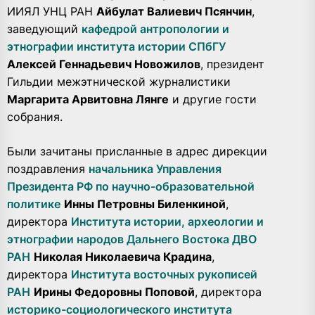
ИИЯЛ УНЦ РАН
Айбулат Валиевич Псянчин
,
заведующий
кафедрой антропологии и
этнографии института истории СПбГУ
Алексей Геннадьевич Новожилов
, президент
Гильдии межэтнической журналистики
Маргарита Арвитовна Лянге
и другие гости
собрания.
Были зачитаны присланные в адрес дирекции
поздравления
начальника Управления
Президента РФ по научно-образовательной
политике
Инны Петровны Биленкиной
,
директора
Института истории, археологии и
этнографии народов Дальнего Востока ДВО
РАН
Николая Николаевича Крадина
,
директора
Института восточных рукописей
РАН
Ирины Федоровны Поповой
, директора
историко-социологического института