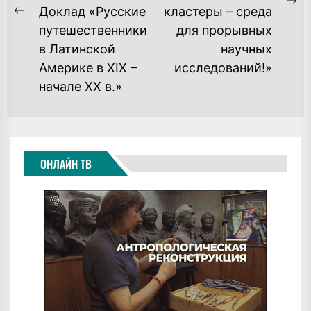
Ne
Доклад «Русские
кластеры – среда
Previous
po
путешественники
для прорывных
post:
в Латинской
научных
Америке в XIX –
исследований!»
начале XX в.»
ОНЛАЙН ТВ