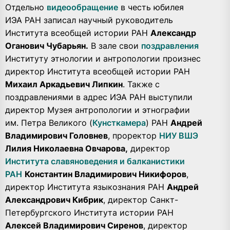
Отдельно
видеообращение
в честь юбилея
ИЭА РАН записал научный руководитель
Института всеобщей истории РАН
Александр
Оганович Чубарьян.
В зале свои
поздравления
Институту этнологии и антропологии произнес
директор Института всеобщей истории РАН
Михаил Аркадьевич Липкин
. Также с
поздравлениями в адрес ИЭА РАН выступили
директор Музея антропологии и этнографии
им. Петра Великого (
Кунсткамера
) РАН
Андрей
Владимирович Головнев
, проректор
НИУ ВШЭ
Лилия Николаевна Овчарова,
директор
Института славяноведения и балканистики
РАН
Константин Владимирович Никифоров
,
директор Института языкознания РАН
Андрей
Александрович Кибрик
, директор Санкт-
Петербургского Института истории РАН
Алексей Владимирович Сиренов
, директор