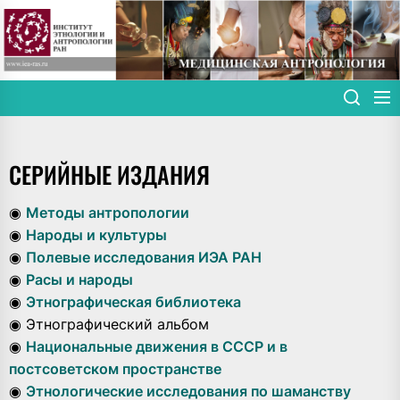
Skip
to
the
content
СЕРИЙНЫЕ ИЗДАНИЯ
◉
Методы антропологии
◉
Народы и культуры
◉
Полевые исследования ИЭА РАН
◉
Расы и народы
◉
Этнографическая библиотека
◉ Этнографический альбом
◉
Национальные движения в СССР и в
постсоветском пространстве
◉
Этнологические исследования по шаманству