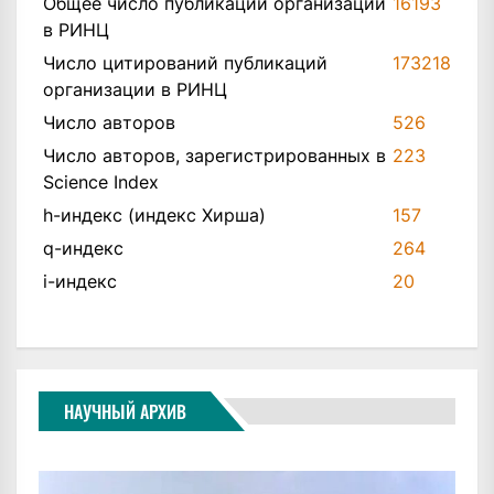
Общее число публикаций организации
16193
в РИНЦ
Число цитирований публикаций
173218
организации в РИНЦ
Число авторов
526
Число авторов, зарегистрированных в
223
Science Index
h-индекс (индекс Хирша)
157
q-индекс
264
i-индекс
20
НАУЧНЫЙ АРХИВ