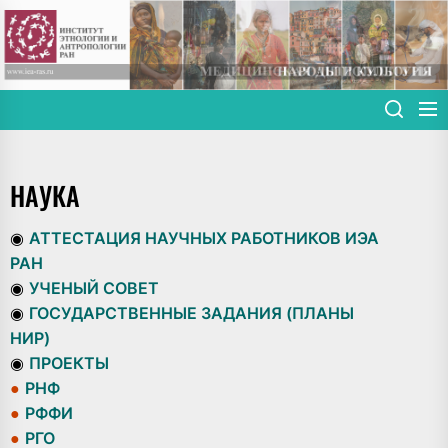
Skip
to
the
content
НАУКА
◉
АТТЕСТАЦИЯ НАУЧНЫХ РАБОТНИКОВ ИЭА
РАН
◉
УЧЕНЫЙ СОВЕТ
◉
ГОСУДАРСТВЕННЫЕ ЗАДАНИЯ (ПЛАНЫ
НИР)
◉
ПРОЕКТЫ
●
РНФ
●
РФФИ
●
РГО