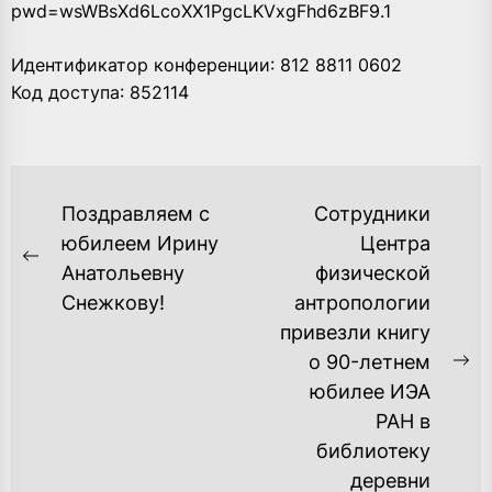
pwd=wsWBsXd6LcoXX1PgcLKVxgFhd6zBF9.1
Идентификатор конференции: 812 8811 0602
Код доступа: 852114
НАВИГАЦИЯ
Поздравляем с
Сотрудники
ПО
юбилеем Ирину
Центра
Previous
Анатольевну
физической
ЗАПИСЯМ
post:
Снежкову!
антропологии
привезли книгу
о 90-летнем
Ne
юбилее ИЭА
po
РАН в
библиотеку
деревни