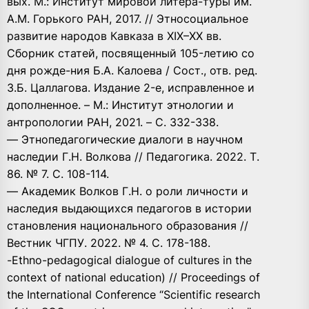
вых. М.: Институт мировой литера-туры им.
А.М. Горького РАН, 2017. // Этносоциальное
развитие народов Кавказа в XIX–XX вв.
Сборник статей, посвященный 105-летию со
дня рожде-ния Б.А. Калоева / Сост., отв. ред.
З.Б. Цаллагова. Издание 2-е, исправленное и
дополненное. – М.: Институт этнологии и
антропологии РАН, 2021. – С. 332-338.
— Этнопедагогические диалоги в научном
наследии Г.Н. Волкова // Педагогика. 2022. Т.
86. № 7. С. 108-114.
— Академик Волков Г.Н. о роли личности и
наследия выдающихся педагогов в истории
становления национального образования //
Вестник ЧГПУ. 2022. № 4. С. 178-188.
-Ethno-pedagogical dialogue of cultures in the
context of national education) // Proceedings of
the International Conference “Scientific research