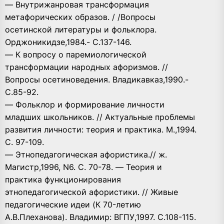
— Внутрижанровая трансформация
метафорических образов. / /Вопросы
осетинской литературы и фольклора.
Орджоникидзе,1984.- С.137-146.
— К вопросу о паремиологической
трансформации народных афоризмов. //
Вопросы осетиноведения. Владикавказ,1990.-
С.85-92.
— Фольклор и формирование личности
младших школьников. // Актуальные проблемы
развития личности: теория и практика. М.,1994.
С. 97-109.
— Этнопедагогическая афористика.// ж.
Магистр,1996, N6. С. 70-78. — Теория и
практика функционирования
этнопедагогической афористики. // Живые
педагогические идеи (К 70-летию
А.В.Плеханова). Владимир: ВГПУ,1997. С.108-115.