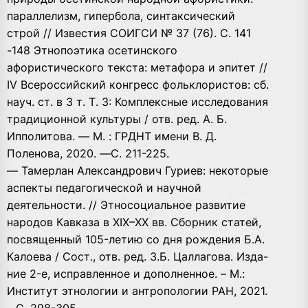
параллелизм, гипербола, синтаксический
строй // Известия СОИГСИ № 37 (76). С. 141
-148 Этнопоэтика осетинского
афористического текста: метафора и эпитет //
IV Всероссийский конгресс фольклористов: сб.
науч. ст. в 3 т. Т. 3: Комплексные исследования
традиционной культуры / отв. ред. А. Б.
Ипполитова. — М. : ГРДНТ имени В. Д.
Поленова, 2020. —С. 211-225.
— Тамерлан Александрович Гуриев: некоторые
аспекты педагогической и научной
деятельности. // Этносоциальное развитие
народов Кавказа в XIX–XX вв. Сборник статей,
посвященный 105-летию со дня рождения Б.А.
Калоева / Сост., отв. ред. З.Б. Цаллагова. Изда-
ние 2-е, исправленное и дополненное. – М.:
Институт этнологии и антропологии РАН, 2021.
– С. 298-305.