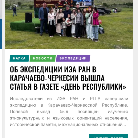
НАУКА
НОВОСТИ
ЭКСПЕДИЦИИ
ОБ ЭКСПЕДИЦИИ ИЭА РАН В
КАРАЧАЕВО‑ЧЕРКЕСИИ ВЫШЛА
СТАТЬЯ В ГАЗЕТЕ «ДЕНЬ РЕСПУБЛИКИ»
Исследователи из ИЭА РАН и РГГУ завершили
экспедицию в Карачаево‑Черкесской Республике.
Полевой выезд был посвящен изучению
этнокультурных и языковых ориентаций населения,
исторической памяти, межнациональных отношений...