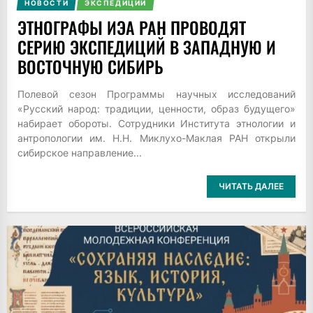
НОВОСТИ
ЭКСПЕДИЦИИ
ЭТНОГРАФЫ ИЭА РАН ПРОВОДЯТ
СЕРИЮ ЭКСПЕДИЦИЙ В ЗАПАДНУЮ И
ВОСТОЧНУЮ СИБИРЬ
Полевой сезон Программы научных исследований
«Русский народ: традиции, ценности, образ будущего»
набирает обороты. Сотрудники Института этнологии и
антропологии им. Н.Н. Миклухо-Маклая РАН открыли
сибирское направление...
ЧИТАТЬ ДАЛЕЕ