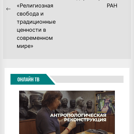
po
«Религиозная
РАН
Previous
свобода и
post:
традиционные
ценности в
современном
мире»
ОНЛАЙН ТВ