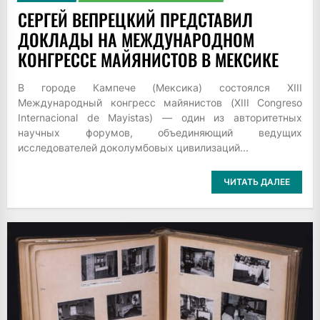
СЕРГЕЙ ВЕПРЕЦКИЙ ПРЕДСТАВИЛ
ДОКЛАДЫ НА МЕЖДУНАРОДНОМ
КОНГРЕССЕ МАЙЯНИСТОВ В МЕКСИКЕ
В городе Кампече (Мексика) состоялся XIII
Международный конгресс майянистов (XIII Congreso
Internacional de Mayistas) — один из авторитетных
научных форумов, объединяющий ведущих
исследователей доколумбовых цивилизаций...
ЧИТАТЬ ДАЛЕЕ