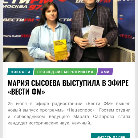
НОВОСТИ
ПРОШЕДШИЕ МЕРОПРИЯТИЯ
СМИ
МАРИЯ СЫСОЕВА ВЫСТУПИЛА В ЭФИРЕ
«ВЕСТИ ФМ»
25 июля в эфире радиостанции «Вести ФМ» вышел
новый выпуск программы «Нацвопрос» . Гостем студии
и собеседником ведущего Марата Сафарова стала
кандидат исторических наук, научный...
ЧИТАТЬ ДАЛЕЕ