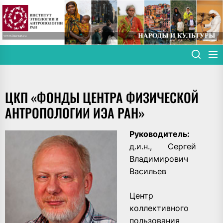
Skip
to
the
content
ЦКП «ФОНДЫ ЦЕНТРА ФИЗИЧЕСКОЙ
АНТРОПОЛОГИИ ИЭА РАН»
Руководитель:
д.и.н., Сергей
Владимирович
Васильев
Центр
коллективного
пользования