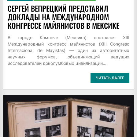
СЕРГЕЙ ВЕПРЕЦКИЙ ПРЕДСТАВИЛ
ДОКЛАДЫ НА МЕЖДУНАРОДНОМ
КОНГРЕССЕ МАЙЯНИСТОВ В МЕКСИКЕ
В городе Кампече (Мексика) состоялся XIII
Международный конгресс майянистов (XIII Congreso
Internacional de Mayistas) — один из авторитетных
научных форумов, объединяющий ведущих
исследователей доколумбовых цивилизаций...
ЧИТАТЬ ДАЛЕЕ