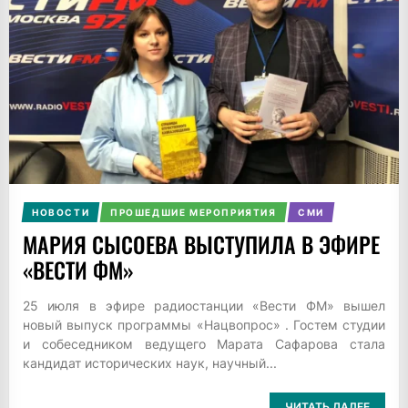
НОВОСТИ
ПРОШЕДШИЕ МЕРОПРИЯТИЯ
СМИ
МАРИЯ СЫСОЕВА ВЫСТУПИЛА В ЭФИРЕ
«ВЕСТИ ФМ»
25 июля в эфире радиостанции «Вести ФМ» вышел
новый выпуск программы «Нацвопрос» . Гостем студии
и собеседником ведущего Марата Сафарова стала
кандидат исторических наук, научный...
ЧИТАТЬ ДАЛЕЕ