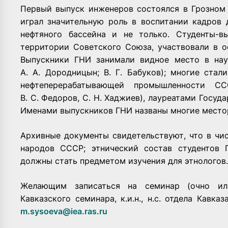
Первый выпуск инженеров состоялся в Грозном 
играл значительную роль в воспитании кадров 
нефтяного бассейна и не только. Студенты-в
территории Советского Союза, участвовали в о
Выпускники ГНИ занимали видное место в нау
А. А. Дородницын; В. Г. Бабуков); многие ста
нефтеперерабатывающей промышленности С
В. С. Федоров, С. Н. Хаджиев), лауреатами Госу
Именами выпускников ГНИ названы многие место
Архивные документы свидетельствуют, что в чи
народов СССР; этнический состав студентов 
должны стать предметом изучения для этнологов.
Желающим записаться на семинар (очно или
Кавказского семинара, к.и.н., н.с. отдела Кавка
m.sysoeva@iea.ras.ru