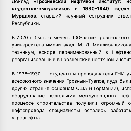
Доклад
«Грозненский нефтяной институт: и
студентов-выпускников в 1930–1940 год
Мурдалов,
старший научный сотрудник отдел
Республики.
В 2020 г. было отмечено 100-летие Грозненского
университета имени акад. М. Д. Миллионщикова
техникум, вскоре переименованный в Нефтяно
реорганизованный в Грозненский нефтяной инстит
В 1928–1930 гг. студенты и преподаватели ГНИ 
всесоюзного значения Грозный–Туапсе, куда бы
других стран (в основном США и Германии), ис
оборудование нескольких международных неф
процессе строительства получили огромный о
нефтепровода специалисты остались работат
«Грознефть».