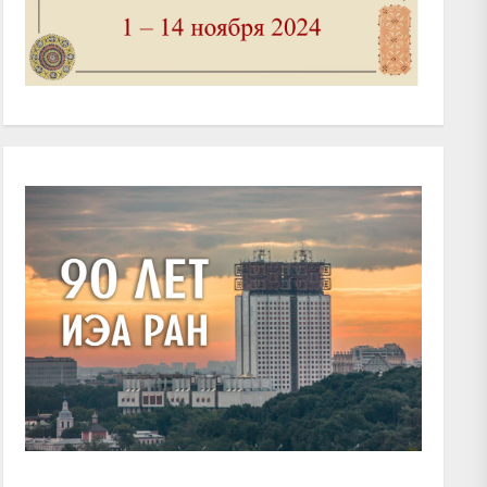
xt
t: