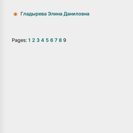
◉
Гладырева Элина Даниловна
Pages:
1
2
3
4
5
6
7
8
9