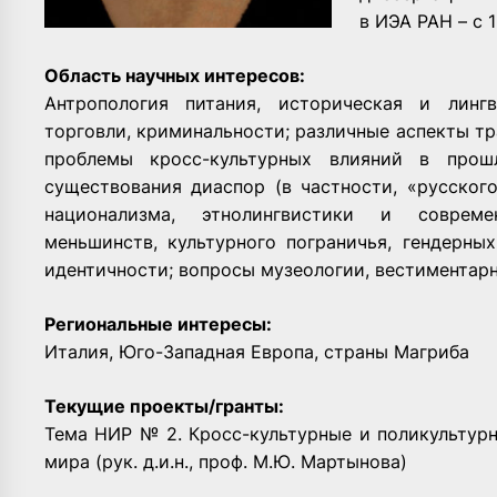
в ИЭА РАН – с 1
Область научных интересов:
Антропология питания, историческая и лингв
торговли, криминальности; различные аспекты т
проблемы кросс-культурных влияний в прош
существования диаспор (в частности, «русског
национализма, этнолингвистики и современ
меньшинств, культурного пограничья, гендерны
идентичности; вопросы музеологии, вестиментар
Региональные интересы:
Италия, Юго-Западная Европа, страны Магриба
Текущие проекты/гранты:
Тема НИР № 2. Кросс-культурные и поликультур
мира (рук. д.и.н., проф. М.Ю. Мартынова)