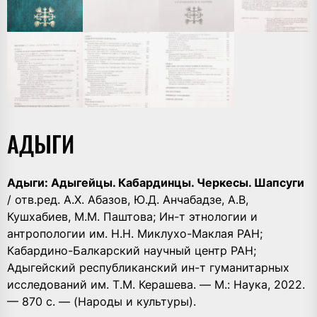
АДЫГИ
Адыги: Адыгейцы. Кабардинцы. Черкесы. Шапсуги
/ отв.ред. А.Х. Абазов, Ю.Д. Анчабадзе, А.В,
Кушхабиев, М.М. Паштова; Ин-т этнологии и
антропологии им. Н.Н. Миклухо-Маклая РАН;
Кабардино-Балкарский научный центр РАН;
Адыгейский республиканский ин-т гуманитарных
исследований им. Т.М. Керашева. — М.: Наука, 2022.
— 870 с. — (Народы и культуры).