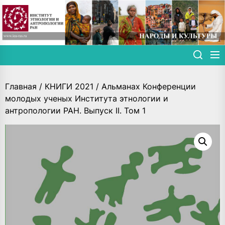
Skip
to
the
content
Главная
/
КНИГИ 2021
/ Альманах Конференции
молодых ученых Института этнологии и
антропологии РАН. Выпуск II. Том 1