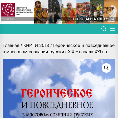
Skip
to
the
content
Главная
/
КНИГИ 2013
/ Героическое и повседневное
в массовом сознании русских XIX – начала ХХI вв.