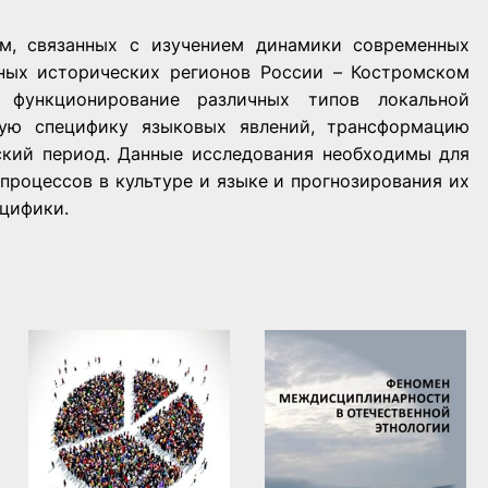
края
м, связанных с изучением динамики современных
ных исторических регионов России – Костромском
 функционирование различных типов локальной
ную специфику языковых явлений, трансформацию
ский период. Данные исследования необходимы для
роцессов в культуре и языке и прогнозирования их
ецифики.