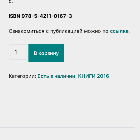
с.
ISBN 978-5-4211-0167-3
Ознакомиться с публикацией можно по
ссылке
.
Количество
В корзину
товара
Динамика
традиции
в
Категории:
Есть в наличии
,
КНИГИ 2016
региональном
измерении.
Трансформационные
процессы
в
культуре
и
языке
Костромского