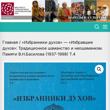
Skip
to
the
content
Главная
/ «Избранники духов» — «Избравшие
духов»: Традиционное шаманство и неошаманизм.
Памяти В.Н.Басилова (1937-1998) Т.4