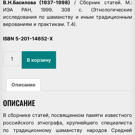
В.Н.Басилова (1937-1998)
/ Сборник статей. М.:
ИЭА РАН, 1999. 308 с. (Этнологические
исследования по шаманству и иным традиционным
верованиям и практикам. Т.4).
ISBN 5-201-14652-Х
Количество
В корзину
товара
«Избранники
духов»
-
Описание
«Избравшие
духов»:
ОПИСАНИЕ
Традиционное
шаманство
и
В сборнике статей, посвященном памяти известного
неошаманизм.
российского этнографа, крупнейшего специалиста
Памяти
по традиционному шаманству народов Средней
В.Н.Басилова