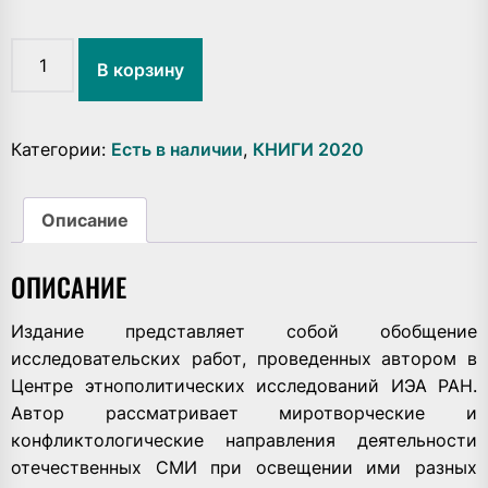
Количество
В корзину
товара
Этничность
и
медиа:
Категории:
Есть в наличии
,
КНИГИ 2020
Опыты
этнополитического
анализа
Описание
современных
российских
ОПИСАНИЕ
СМИ
Издание представляет собой обобщение
исследовательских работ, проведенных автором в
Центре этнополитических исследований ИЭА РАН.
Автор рассматривает миротворческие и
конфликтологические направления деятельности
отечественных СМИ при освещении ими разных