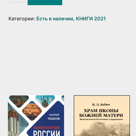
Реквием
по
этносу.
Категории:
Есть в наличии
,
КНИГИ 2021
Исследования
по
социально-
культурной
антропологии
/
В.А.Тишков