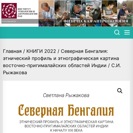
Skip
to
the
content
Главная
/
КНИГИ 2022
/ Северная Бенгалия:
этнический профиль и этнографическая картина
восточно-пригималайских областей Индии / С.И.
Рыжакова