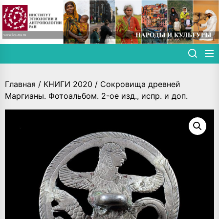
Skip
to
the
content
Главная
/
КНИГИ 2020
/ Сокровища древней
Маргианы. Фотoальбом. 2-ое изд., испр. и доп.