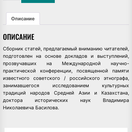
Эпическое
наследие
и
Описание
духовные
практики
ОПИСАНИЕ
в
прошлом
и
Сборник статей, предлагаемый вниманию читателей,
настоящем:
подготовлен на основе докладов и выступлений,
Сб.
прозвучавших на Международной научно-
статей
практической конференции, посвященной памяти
Т.15,
известного советского / российского этнографа,
ч.2
занимавшегося исследованием культурных
традиций народов Средней Азии и Казахстана,
доктора исторических наук Владимира
Николаевича Басилова.