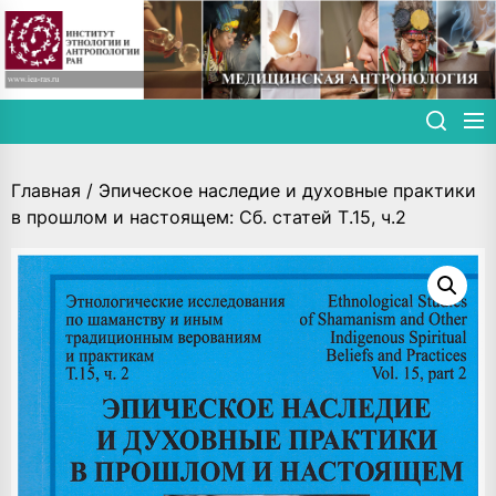
Skip
to
the
content
Главная
/ Эпическое наследие и духовные практики
в прошлом и настоящем: Сб. статей Т.15, ч.2