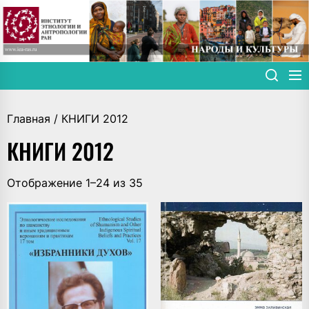
Skip
to
the
content
Главная
/ КНИГИ 2012
КНИГИ 2012
Сортировка:
Отображение 1–24 из 35
самые
недавние