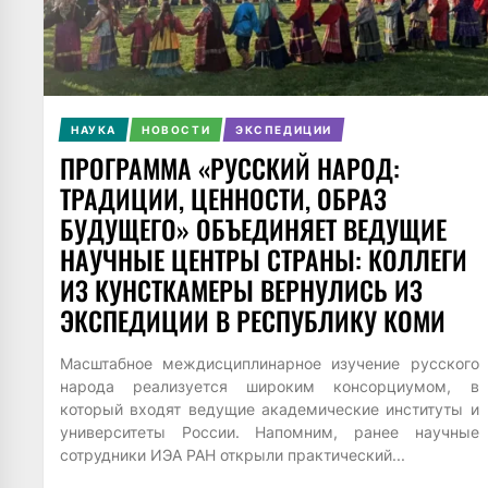
НАУКА
НОВОСТИ
ЭКСПЕДИЦИИ
ПРОГРАММА «РУССКИЙ НАРОД:
ТРАДИЦИИ, ЦЕННОСТИ, ОБРАЗ
БУДУЩЕГО» ОБЪЕДИНЯЕТ ВЕДУЩИЕ
НАУЧНЫЕ ЦЕНТРЫ СТРАНЫ: КОЛЛЕГИ
ИЗ КУНСТКАМЕРЫ ВЕРНУЛИСЬ ИЗ
ЭКСПЕДИЦИИ В РЕСПУБЛИКУ КОМИ
Масштабное междисциплинарное изучение русского
народа реализуется широким консорциумом, в
который входят ведущие академические институты и
университеты России. Напомним, ранее научные
сотрудники ИЭА РАН открыли практический...