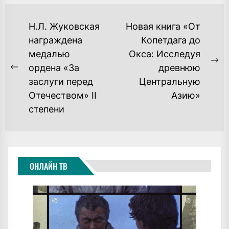
НАВИГАЦИЯ
Н.Л. Жуковская
Новая книга «От
ПО
награждена
Копетдага до
медалью
Окса: Исследуя
ЗАПИСЯМ
Ne
ордена «За
древнюю
Previous
po
заслуги перед
Центральную
post:
Отечеством» II
Азию»
степени
ОНЛАЙН ТВ