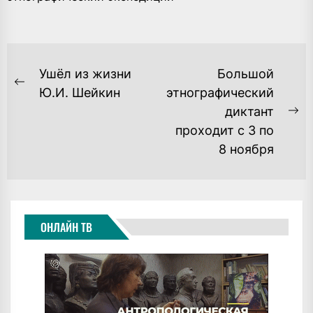
НАВИГАЦИЯ
Ушёл из жизни
Большой
ПО
Previous
Ю.И. Шейкин
этнографический
post:
диктант
ЗАПИСЯМ
Ne
проходит с 3 по
po
8 ноября
ОНЛАЙН ТВ