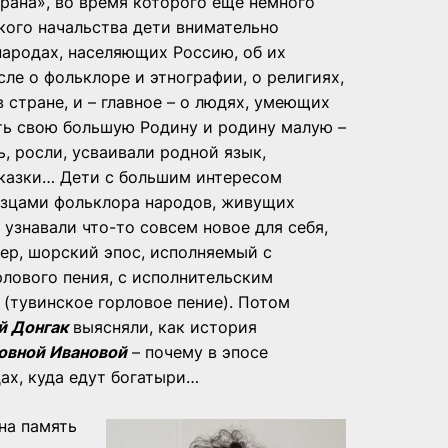
рана», во время которого еще немного
кого начальства дети внимательно
народах, населяющих Россию, об их
сле о фольклоре и этнографии, о религиях,
 стране, и – главное – о людях, умеющих
ть свою большую Родину и родину малую –
ь, росли, усваивали родной язык,
сказки… Дети с большим интересом
азцами фольклора народов, живущих
 узнавали что-то совсем новое для себя,
ер, шорский эпос, исполняемый с
лового пения, с исполнительским
(тувинское горловое пение). Потом
й Донгак
выясняли, как история
овной Ивановой
– почему в эпосе
ах, куда едут богатыри…
на память