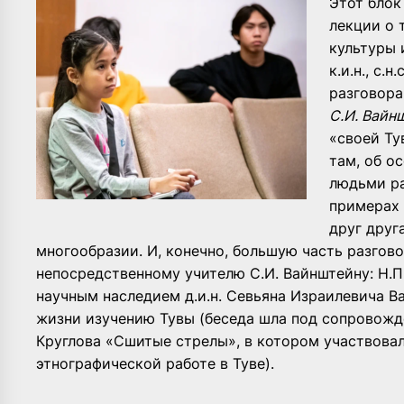
Этот блок
лекции о 
культуры 
к.и.н., с.
разговора
С.И. Вайн
«своей Ту
там, об о
людьми ра
примерах 
друг друг
многообразии. И, конечно, большую часть разгов
непосредственному учителю С.И. Вайнштейну: Н.
научным наследием д.и.н. Севьяна Израилевича В
жизни изучению Тувы (беседа шла под сопровожд
Круглова «Сшитые стрелы», в котором участвовал
этнографической работе в Туве).