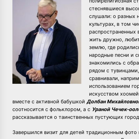
полирелигиозная ст
стеснявшиеся высо
слушали: о разных 
культурах, в том чи
распространенных в
жить дружно, люби
землю, где родилис
народные песни и 
знакомились с обр
рядом с тувинцами,
сравнивали, наприм
использованием гор
искусством хоомей 
вместе с активной бабушкой
Долбан Михайловно
соотносится с фольклором, а с
Ураной Чечек-оол
рассказывается о таинственных пустующих город
Завершился визит для детей традиционным фото 