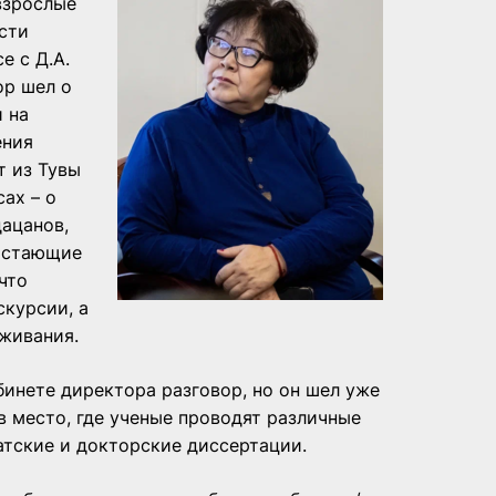
взрослые
сти
е с Д.А.
ор шел о
и на
ения
т из Тувы
ах – о
ацанов,
растающие
что
скурсии, а
живания.
бинете директора разговор, но он шел уже
в место, где ученые проводят различные
атские и докторские диссертации.