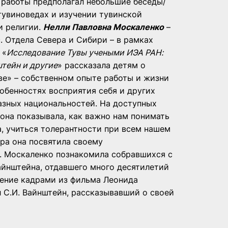
 работы предполагал небольшие беседы/
тувиноведах и изучении тувинской
и религии.
Нелли Павловна Москаленко
–
н.с. Отдела Севера и Сибири – в рамках
 «
Исследование Тувы учеными ИЭА РАН:
штейн и другие
» рассказала детям о
ве» – собственном опыте работы и жизни
собенностях восприятия себя и других
зных национальностей. На доступных
она показывала, как важно нам понимать
а, учиться толерантности при всем нашем
ора она посвятила своему
П. Москаленко познакомила собравшихся с
айнштейна, отдавшего много десятилетий
ение кадрами из фильма Леонида
 С.И. Вайнштейн, рассказывавший о своей