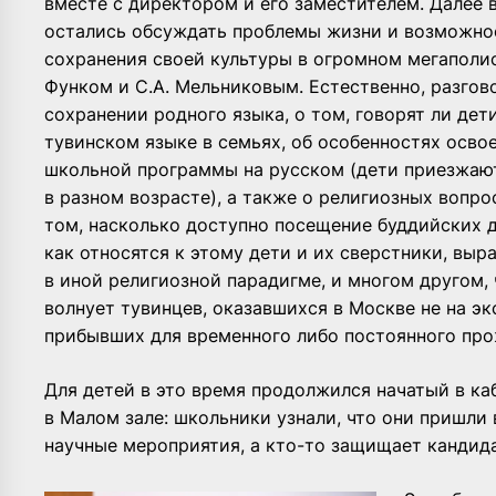
вместе с директором и его заместителем. Далее 
остались обсуждать проблемы жизни и возможно
сохранения своей культуры в огромном мегаполис
Функом и С.А. Мельниковым. Естественно, разгов
сохранении родного языка, о том, говорят ли дет
тувинском языке в семьях, об особенностях осво
школьной программы на русском (дети приезжаю
в разном возрасте), а также о религиозных вопрос
том, насколько доступно посещение буддийских д
как относятся к этому дети и их сверстники, вы
в иной религиозной парадигме, и многом другом, 
волнует тувинцев, оказавшихся в Москве не на эк
прибывших для временного либо постоянного про
Для детей в это время продолжился начатый в ка
в Малом зале: школьники узнали, что они пришли 
научные мероприятия, а кто-то защищает кандид