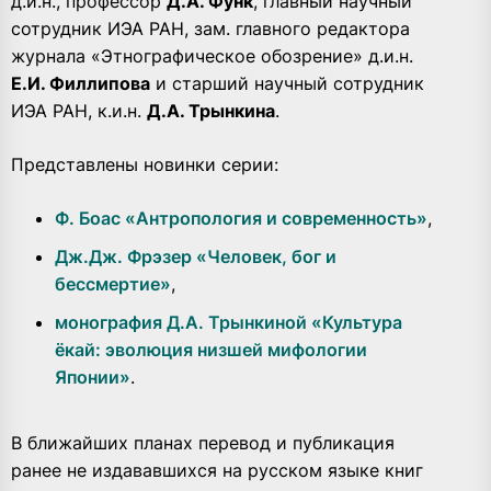
д.и.н., профессор
Д.А. Функ
, главный научный
сотрудник ИЭА РАН, зам. главного редактора
журнала «Этнографическое обозрение» д.и.н.
Е.И. Филлипова
и старший научный сотрудник
ИЭА РАН, к.и.н.
Д.А. Трынкина
.
Представлены новинки серии:
Ф. Боас «Антропология и современность»
,
Дж.Дж. Фрэзер «Человек, бог и
бессмертие»
,
монография Д.А. Трынкиной «Культура
ёкай: эволюция низшей мифологии
Японии»
.
В ближайших планах перевод и публикация
ранее не издававшихся на русском языке книг