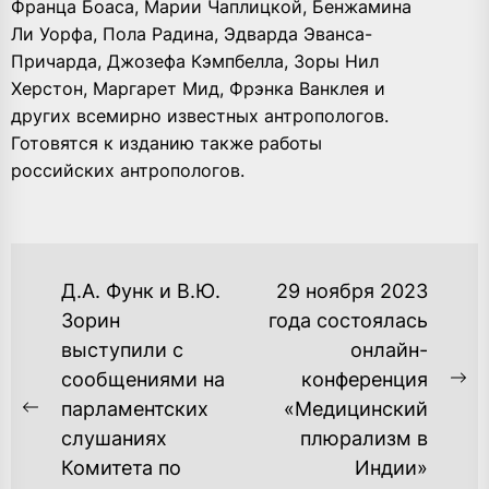
Франца Боаса, Марии Чаплицкой, Бенжамина
Ли Уорфа, Пола Радина, Эдварда Эванса-
Причарда, Джозефа Кэмпбелла, Зоры Нил
Херстон, Маргарет Мид, Фрэнка Ванклея и
других всемирно известных антропологов.
Готовятся к изданию также работы
российских антропологов.
НАВИГАЦИЯ
Д.А. Функ и В.Ю.
29 ноября 2023
ПО
Зорин
года состоялась
выступили с
онлайн-
ЗАПИСЯМ
сообщениями на
конференция
Ne
парламентских
«Медицинский
Previous
po
слушаниях
плюрализм в
post:
Комитета по
Индии»