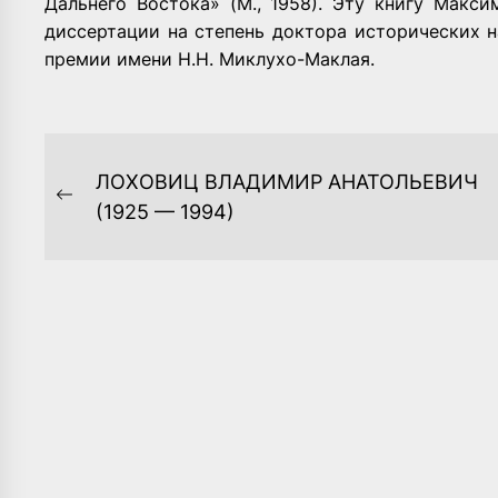
Дальнего Востока» (М., 1958). Эту книгу Макс
диссертации на степень доктора исторических н
премии имени Н.Н. Миклухо-Маклая.
НАВИГАЦИЯ
ЛОХОВИЦ ВЛАДИМИР АНАТОЛЬЕВИЧ
ПО
Previous
(1925 — 1994)
post:
ЗАПИСЯМ