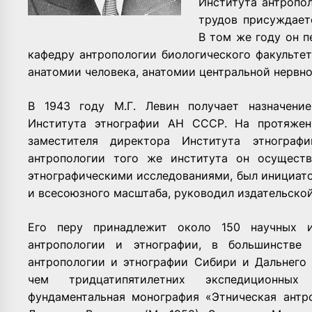
Института антропол
трудов присуждает
В том же году он п
кафедру антропологии биологического факульте
анатомии человека, анатомии центральной нервно
В 1943 году М.Г. Левин получает назначени
Института этнографии АН СССР. На протяжен
заместителя директора Института этногр
антропологии того же института он осуществ
этнографическими исследованиями, был инициат
и всесоюзного масштаба, руководил издательской
Его перу принадлежит около 150 научных и
антропологии и этнографии, в большинстве
антропологии и этнографии Сибири и Дальнего
чем тридцатипятилетних экспедиционны
фундаментальная монография «Этническая антр