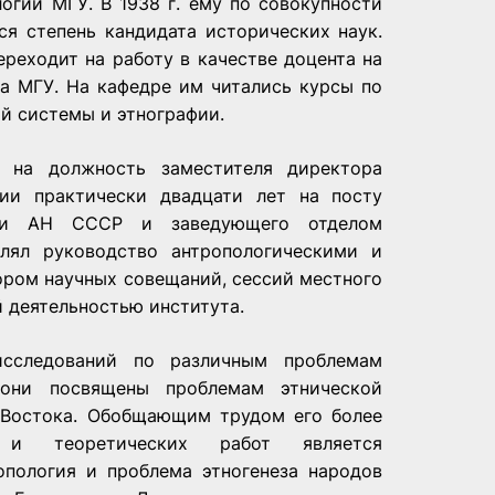
огии МГУ. В 1938 г. ему по совокупности
ся степень кандидата исторических наук.
ереходит на работу в качестве доцента на
та МГУ. На кафедре им читались курсы по
й системы и этнографии.
е на должность заместителя директора
ии практически двадцати лет на посту
афии АН СССР и заведующего отделом
лял руководство антропологическими и
ором научных совещаний, сессий местного
 деятельностью института.
сследований по различным проблемам
 они посвящены проблемам этнической
 Востока. Обобщающим трудом его более
х и теоретических работ является
опология и проблема этногенеза народов