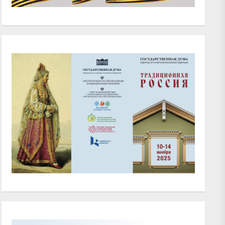
xt
t: