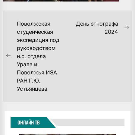
НАВИГАЦИЯ
Поволжская
День этнографа
ПО
Ne
студенческая
2024
po
экспедиция под
ЗАПИСЯМ
руководством
н.с. отдела
Previous
Урала и
post:
Поволжья ИЭА
РАН Г.Ю.
Устьянцева
ОНЛАЙН ТВ