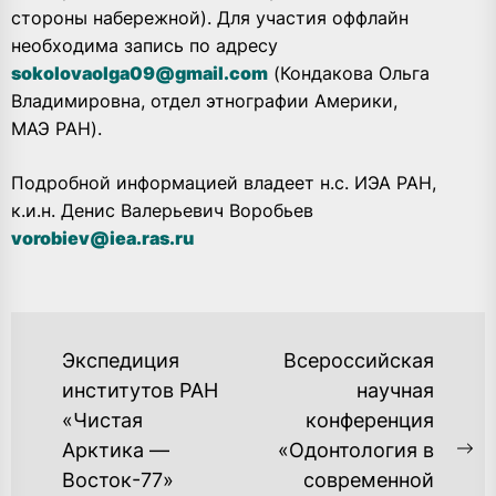
стороны набережной). Для участия оффлайн
необходима запись по адресу
sokolovaolga09@gmail.com
(Кондакова Ольга
Владимировна, отдел этнографии Америки,
МАЭ РАН).
Подробной информацией владеет н.с. ИЭА РАН,
к.и.н. Денис Валерьевич Воробьев
vorobiev@iea.ras.ru
НАВИГАЦИЯ
Экспедиция
Всероссийская
ПО
институтов РАН
научная
«Чистая
конференция
ЗАПИСЯМ
Арктика —
«Одонтология в
Ne
Восток-77»
современной
po