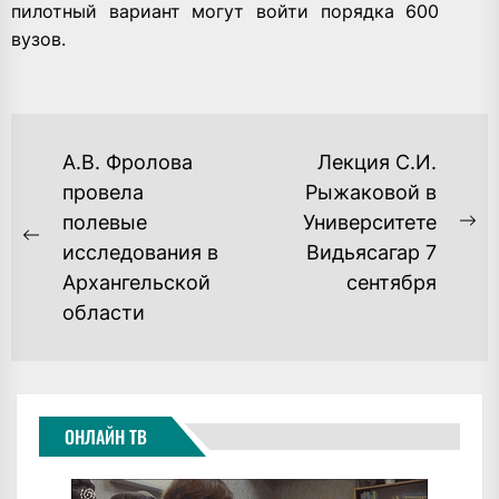
пилотный вариант могут войти порядка 600
вузов.
НАВИГАЦИЯ
А.В. Фролова
Лекция С.И.
ПО
провела
Рыжаковой в
полевые
Университете
ЗАПИСЯМ
Ne
Previous
исследования в
Видьясагар 7
po
post:
Архангельской
сентября
области
ОНЛАЙН ТВ